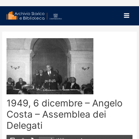
Vai
Navigazione
al
Main
articoli
contenuto
Men
1949, 6 dicembre – Angelo
Costa – Assemblea dei
Delegati