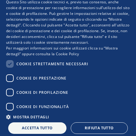
Questo Sito utilizza cookie tecnici e, previo tuo consenso, anche
ITALIAN
cookie di prestazione per raccogliere informazioni sull’utilizzo del sito
e cookie di profilazione. Può gestire le impostazioni relative ai cookie,
ENGLISH
selezionando le opzioni indicate di seguito o cliccando su “Mostra
Viale dell'Astronomia, 30
dettagli”. Cliccando sul pulsante "Accetta tutto", acconsenti all'utilizzo
00144 Roma
dei cookie di prestazione e dei cookie di profilazione. Se, invece, non
(+39) 06 59031
desideri acconsentirvi, clicca sul pulsante “Rifiuta tutto” e il sito
utilizzerà solo i cookie strettamente necessari.
Per maggiori informazioni sui cookie utilizzati clicca su “Mostra
dettagli” oppure consulta la
Cookie Policy
Viale dell'Astronomia, 30
COOKIE STRETTAMENTE NECESSARI
00144 Roma
Contatti
COOKIE DI PRESTAZIONE
COOKIE DI PROFILAZIONE
Copyright © 2026 Confindustria | All Right Reserved.
COOKIE DI FUNZIONALITÀ
Privacy Policy
MOSTRA DETTAGLI
Cookie Policy
ACCETTA TUTTO
RIFIUTA TUTTO