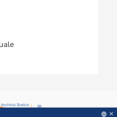
uale
×
le dell'Astronomia, 30