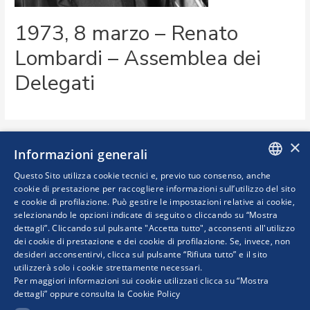
1973, 8 marzo – Renato
Lombardi – Assemblea dei
Delegati
×
Informazioni generali
Questo Sito utilizza cookie tecnici e, previo tuo consenso, anche
ITALIAN
cookie di prestazione per raccogliere informazioni sull’utilizzo del sito
e cookie di profilazione. Può gestire le impostazioni relative ai cookie,
ENGLISH
selezionando le opzioni indicate di seguito o cliccando su “Mostra
Viale dell'Astronomia, 30
dettagli”. Cliccando sul pulsante "Accetta tutto", acconsenti all'utilizzo
00144 Roma
dei cookie di prestazione e dei cookie di profilazione. Se, invece, non
(+39) 06 59031
desideri acconsentirvi, clicca sul pulsante “Rifiuta tutto” e il sito
utilizzerà solo i cookie strettamente necessari.
Per maggiori informazioni sui cookie utilizzati clicca su “Mostra
dettagli” oppure consulta la
Cookie Policy
Viale dell'Astronomia, 30